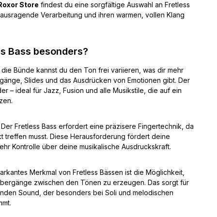
Roxor Store
findest du eine sorgfältige Auswahl an Fretless
erausragende Verarbeitung und ihren warmen, vollen Klang
ss Bass besonders?
die Bünde kannst du den Ton frei variieren, was dir mehr
rgänge, Slides und das Ausdrücken von Emotionen gibt. Der
r – ideal für Jazz, Fusion und alle Musikstile, die auf ein
zen.
Der Fretless Bass erfordert eine präzisere Fingertechnik, da
t treffen musst. Diese Herausforderung fördert deine
mehr Kontrolle über deine musikalische Ausdruckskraft.
arkantes Merkmal von Fretless Bässen ist die Möglichkeit,
Übergänge zwischen den Tönen zu erzeugen. Das sorgt für
eßenden Sound, der besonders bei Soli und melodischen
mmt.