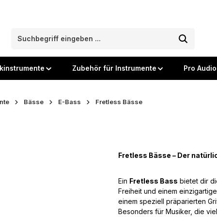
kinstrumente
Zubehör für Instrumente
Pro Audio
nte
Bässe
E-Bass
Fretless Bässe
Fretless Bässe – Der natürli
Ein
Fretless Bass
bietet dir 
Freiheit und einem einzigartig
einem speziell präparierten Grif
Besonders für Musiker, die viel