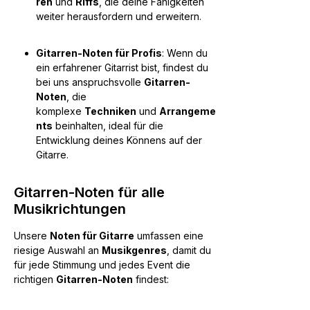
ren
und
Riffs
, die deine Fähigkeiten
weiter herausfordern und erweitern.
Gitarren-Noten für Profis
: Wenn du
ein erfahrener Gitarrist bist, findest du
bei uns anspruchsvolle
Gitarren-
Noten
, die
komplexe
Techniken
und
Arrangeme
nts
beinhalten, ideal für die
Entwicklung deines Könnens auf der
Gitarre.
Gitarren-Noten für alle
Musikrichtungen
Unsere
Noten für Gitarre
umfassen eine
riesige Auswahl an
Musikgenres
, damit du
für jede Stimmung und jedes Event die
richtigen
Gitarren-Noten
findest: