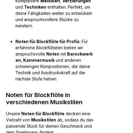
komplexere
Melodien
,
Verzierungen
und
Techniken
enthalten. Perfekt, um
deine Fähigkeiten weiter zu entwickeln
und anspruchsvollere Stücke zu
meistern.
Noten für Blockflöte für Profis
: Für
erfahrene Blockflötisten bieten wir
anspruchsvolle
Noten
mit
Barockwerk
en
,
Kammermusik
und anderen
schwierigen Kompositionen, die deine
Technik und Ausdruckskraft auf die
nächste Stufe heben.
Noten für Blockflöte in
verschiedenen Musikstilen
Unsere
Noten für Blockflöte
decken eine
Vielzahl von
Musikstilen
ab, sodass du das
passende Stück für deinen Geschmack und
dein Spielniveau findest: