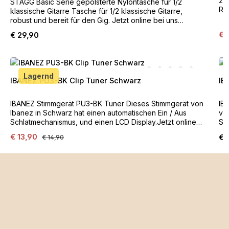
zusa
STAGG Basic Serie gepolsterte Nylontasche für 1/2
Ro
klassische Gitarre Tasche für 1/2 klassische Gitarre,
Fl
robust und bereit für den Gig. Jetzt online bei uns
St
bestellen! Produkteigenschaften: Polsterung: 10 mm
Ve
Regulärer Preis:
€ 
€ 29,90
jus
Schaumstoff und verstärkte Bereiche innen für Saiten,
Kn
Steg und Gurtknopf Material: Nylon Griffe: 2
Tr
Schultergurte und 1 Griff Verschluss: 1 Zippverschluss
Produktgalerie überspringen
(2
Besonderheit: 1 Außenfach Farbe: Schwarz
16
Abmessungen: 90,5 x 32 cm
Lagernd
IBANEZ PU3-BK Clip Tuner Schwarz
IB
Durchschnittliche Bewe
IBANEZ Stimmgerät PU3-BK Tuner Dieses Stimmgerät von
IB
Ibanez in Schwarz hat einen automatischen Ein / Aus
von
Schlatmechanismus, und einen LCD Display.Jetzt online
Sc
bei uns bestellen! Clip Tuner mit LCD Display
bei uns
Verkaufspreis:
Regulärer Preis:
€ 13,90
Reg
€ 
€ 14,90
Automatischer Ein / Aus Schaltmechanismus Stimm-Modi:
Au
A0 (27,5Hz) - C8 (4186Hz) Kalibrierung: A4=440Hz
A0
Stromversorgung: Lithium Batterie
St