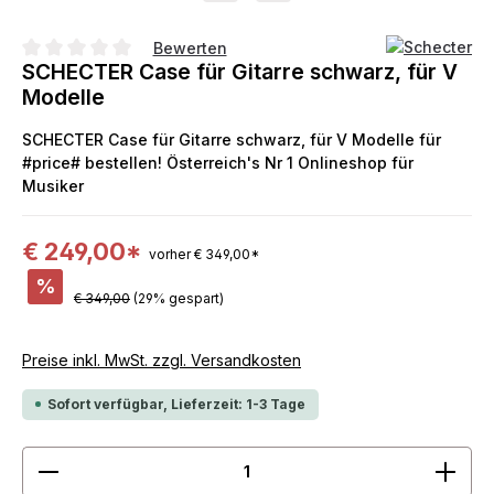
Bewerten
SCHECTER Case für Gitarre schwarz, für V
Durchschnittliche Bewertung von 0 von 5 Sternen
Modelle
SCHECTER Case für Gitarre schwarz, für V Modelle für
#price# bestellen! Österreich's Nr 1 Onlineshop für
Musiker
€ 249,00*
vorher € 349,00*
%
€ 349,00
(29% gespart)
Preise inkl. MwSt. zzgl. Versandkosten
Sofort verfügbar, Lieferzeit: 1-3 Tage
Produkt Anzahl: Gib den gewünschten Wert ein ode