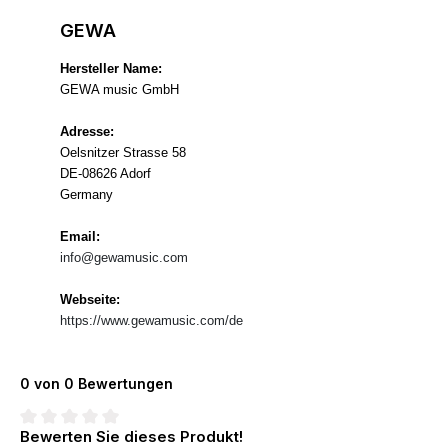
GEWA
Hersteller Name:
GEWA music GmbH
Adresse:
Oelsnitzer Strasse 58
DE-08626 Adorf
Germany
Email:
info@gewamusic.com
Webseite:
https://www.gewamusic.com/de
0 von 0 Bewertungen
Bewerten Sie dieses Produkt!
Durchschnittliche Bewertung von 0 von 5 Sternen