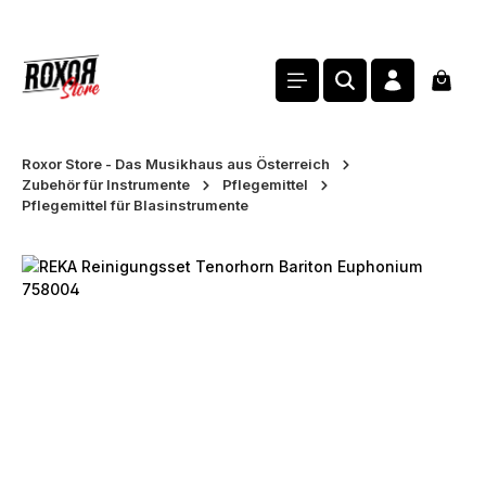
alt springen
Waren
Roxor Store - Das Musikhaus aus Österreich
Zubehör für Instrumente
Pflegemittel
Pflegemittel für Blasinstrumente
Bildergalerie überspringen