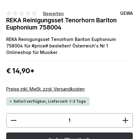
GEWA
Bewerten
REKA Reinigungsset Tenorhorn Bariton
Durchschnittliche Bewertung von 0 von 5 Sternen
Euphonium 758004
REKA Reinigungsset Tenorhorn Bariton Euphonium
758004 für #price# bestellen! Österreich's Nr 1
Onlineshop für Musiker
€ 14,90*
Preise inkl. MwSt. zzgl. Versandkosten
Sofort verfügbar, Lieferzeit: 1-3 Tage
Produkt Anzahl: Gib den gewünschten Wert ein ode