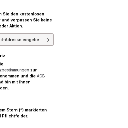
n Sie den kostenlosen
 und verpassen Sie keine
oder Aktion.
resse*
utz
die
tzbestimmungen
zur
genommen und die
AGB
d bin mit ihnen
nden.
nem Stern (*) markierten
 Pflichtfelder.