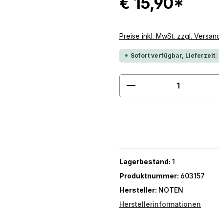
€ 15,90*
Preise inkl. MwSt. zzgl. Versa
Sofort verfügbar, Lieferzeit:
Produkt Anzahl: G
Lagerbestand:
1
Produktnummer:
603157
Hersteller:
NOTEN
Herstellerinformationen