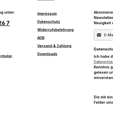
g unter:
Abonniere
Impressum
Newsletter
Datenschutz
26 7
Neuigkeit 
Widerrufsbelehrung
E-Mail-Ad
AGB
Versand & Zahlung
Datensch
Downloads
ormular
.
Ich habe 
Datenschu
Kenntnis 
gelesen un
einversta
Die mit ei
Felder sind