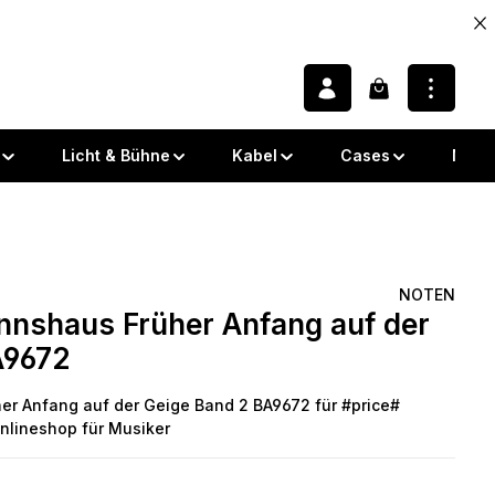
Warenkorb enth
Licht & Bühne
Kabel
Cases
Note
NOTEN
shaus Früher Anfang auf der
 von 0 von 5 Sternen
A9672
 Anfang auf der Geige Band 2 BA9672 für #price#
Onlineshop für Musiker