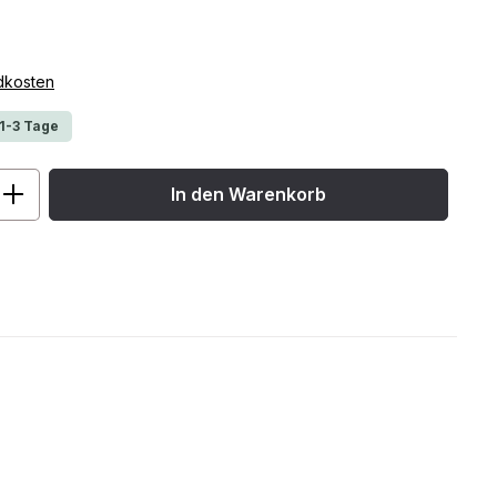
ndkosten
 1-3 Tage
ib den gewünschten Wert ein oder benu
In den Warenkorb