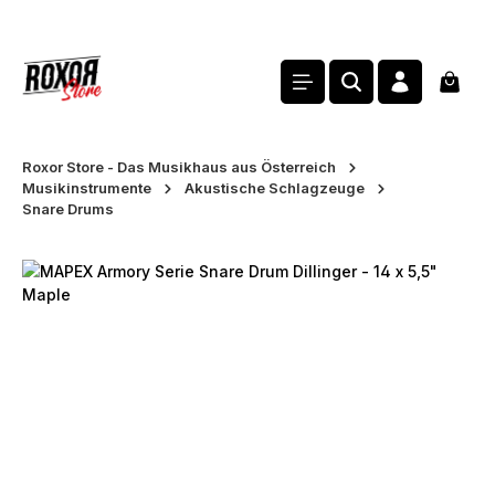
alt springen
Waren
Roxor Store - Das Musikhaus aus Österreich
Musikinstrumente
Akustische Schlagzeuge
Snare Drums
Bildergalerie überspringen